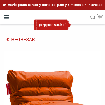
Envío gratis centro y norte del país y 3 meses sin intereses
+52 (33) 4357 0550
+52 (33) 2636 2598
REGRESAR